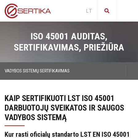
Bandymų laboratorijos akreditacija
ISO 45001 AUDITAS,
Elektrinė medicinos įranga
SERTIFIKAVIMAS, PRIEŽIŪRA
Produkto CE ženklinimas
IP bandymai
CE atitikties deklaracijų tikrinimas ir
Vadybos sistemos sertifikavimas
IK kodas
analizė
VADYBOS SISTEMŲ SERTIFIKAVIMAS
ISO Standartai
IT įranga
Vadybos sistemos sertifikavimas
ISO 9001
Buitinė technika
KAIP SERTIFIKUOTI LST ISO 45001
ISO 14001
Laboratorijų įranga
ISO Standartai
DARBUOTOJŲ SVEIKATOS IR SAUGOS
ISO 13485
Šviestuvai
VADYBOS SISTEMĄ
ISO 9001
ISO/IEC 27001
Klimatiniai testai
Kur rasti oficialų standarto LST EN ISO 45001
ISO 45001
Kištukai ir kištukiniai lizdai
ISO 14001