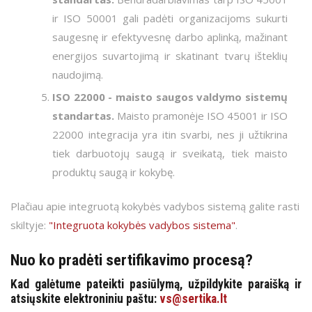
ir ISO 50001 gali padėti organizacijoms sukurti
saugesnę ir efektyvesnę darbo aplinką, mažinant
energijos suvartojimą ir skatinant tvarų išteklių
naudojimą.
ISO 22000 - maisto saugos valdymo sistemų
standartas.
Maisto pramonėje ISO 45001 ir ISO
22000 integracija yra itin svarbi, nes ji užtikrina
tiek darbuotojų saugą ir sveikatą, tiek maisto
produktų saugą ir kokybę.
Plačiau apie integruotą kokybės vadybos sistemą galite rasti
skiltyje:
"Integruota kokybės vadybos sistema"
.
Nuo ko pradėti sertifikavimo procesą?
Kad galėtume pateikti pasiūlymą, užpildykite paraišką ir
atsiųskite elektroniniu paštu:
vs@sertika.lt