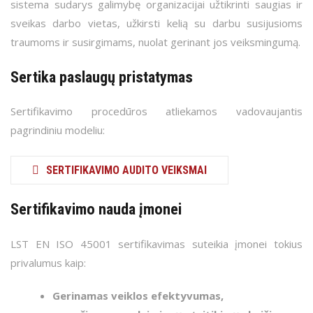
Integruota VS
sistema sudarys galimybę organizacijai užtikrinti saugias ir
Atitikties įvertinimo įstaigų mokymai
sveikas darbo vietas, užkirsti kelią su darbu susijusioms
Pasiruošimas sertifikavimui
Gruntų tyrimų laboratorijos mokymai
traumoms ir susirgimams, nuolat gerinant jos veiksmingumą.
Tvarumo indekso vertinimas
Sertika paslaugų pristatymas
Sertifikavimo procedūros atliekamos vadovaujantis
pagrindiniu modeliu:
SERTIFIKAVIMO AUDITO VEIKSMAI
Sertifikavimo nauda įmonei
LST EN ISO 45001 sertifikavimas suteikia įmonei tokius
privalumus kaip:
Gerinamas veiklos efektyvumas,