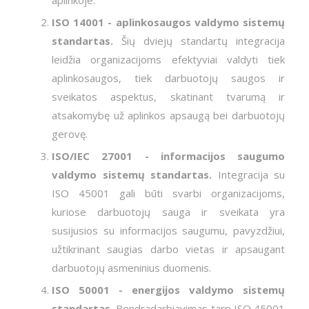
ISO 14001 - aplinkosaugos valdymo sistemų
standartas.
Šių dviejų standartų integracija
leidžia organizacijoms efektyviai valdyti tiek
aplinkosaugos, tiek darbuotojų saugos ir
sveikatos aspektus, skatinant tvarumą ir
atsakomybę už aplinkos apsaugą bei darbuotojų
gerovę.
ISO/IEC 27001 - informacijos saugumo
valdymo sistemų standartas.
Integracija su
ISO 45001 gali būti svarbi organizacijoms,
kuriose darbuotojų sauga ir sveikata yra
susijusios su informacijos saugumu, pavyzdžiui,
užtikrinant saugias darbo vietas ir apsaugant
darbuotojų asmeninius duomenis.
ISO 50001 - energijos valdymo sistemų
standartas.
Bendradarbiavimas tarp ISO 45001