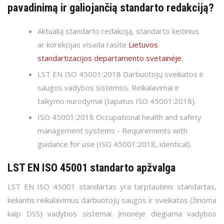
pavadinimą ir galiojančią standarto redakciją?
ISO 37001
Žaislų bandymai
ISO 13485
Aktualią standarto redakciją, standarto keitinius
EN 15224
Pasiruošimas bandymams
ar korekcijas visada rasite
Lietuvos
ISO/IEC 27001
ISO 22000
standartizacijos departamento svetainėje
.
ISO 50001
ISO 45001
LST EN ISO 45001:2018 Darbuotojų sveikatos ir
2013/C 343/01 GPP
saugos vadybos sistemos. Reikalavimai ir
ISO 37001
taikymo nurodymai (tapatus ISO 45001:2018).
Integruota VS
ISO 45001:2018 Occupational health and safety
EN 15224
Pasiruošimas sertifikavimui
management systems - Requirements with
guidance for use (ISO 45001:2018, identical).
ISO 22000
LST EN ISO 45001
standarto apžvalga
ISO 50001
LST EN ISO 45001 standartas yra tarptautinis standartas,
Vadybos sistemos mokymai
2013/C 343/01 GPP
keliantis reikalavimus darbuotojų saugos ir sveikatos (žinoma
kaip DSS) vadybos sistemai. Įmonėje diegiama vadybos
Produkto įteisinimas ES rinkoje