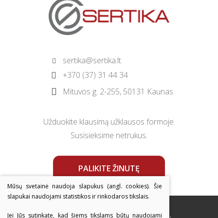
sertika@sertika.lt
+370 (37) 31 44 34
Mituvos g. 2-255, 50131 Kaunas
Užduokite klausimą užklausos formoje.
Susisieksime netrukus.
PALIKITE ŽINUTĘ
Mūsų svetainė naudoja slapukus (angl. cookies). Šie
slapukai naudojami statistikos ir rinkodaros tikslais.
© 2026 Sertika. Visos teisės saugomos.
Jei Jūs sutinkate, kad šiems tikslams būtų naudojami