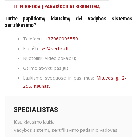
NUORODA Į PARAIŠKOS ATSISIUNTIMĄ
Turite papildomų klausimų dėl vadybos sistemos
sertifikavimo?
Telefonu :
+37060005550
E. paštu:
vs@sertika.lt
Nuotoliniu video pokalbiu;
Galime atvykti pas Jus;
Laukiame svečiuose ir pas mus:
Mituvos g. 2-
255, Kaunas.
SPECIALISTAS
Jūsų klausimo laukia
Vadybos sistemų sertifikavimo padalinio vadovas