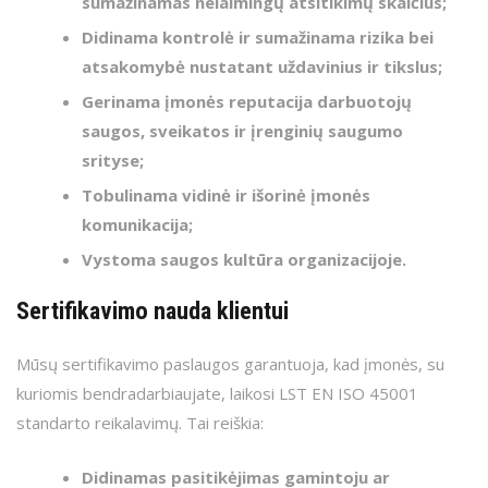
sumažinamas nelaimingų atsitikimų skaičius;
Didinama kontrolė ir sumažinama rizika bei
atsakomybė nustatant uždavinius ir tikslus;
Gerinama įmonės reputacija darbuotojų
saugos, sveikatos ir įrenginių saugumo
srityse;
Tobulinama vidinė ir išorinė įmonės
komunikacija;
Vystoma saugos kultūra organizacijoje.
Sertifikavimo nauda klientui
Mūsų sertifikavimo paslaugos garantuoja, kad įmonės, su
kuriomis bendradarbiaujate, laikosi LST EN ISO 45001
standarto reikalavimų. Tai reiškia:
Didinamas pasitikėjimas gamintoju ar